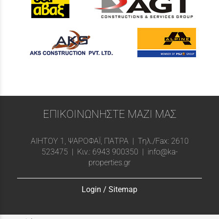
ΕΠΙΚΟΙΝΩΝΗΣΤΕ ΜΑΖΙ ΜΑΣ
ΑΙΗΤΟΥ 1, ΨΑΡΟΦΑΪ, ΠΑΤΡΑ | Τηλ./Fax:
2610
523475
| Κιν.:
6943 900350
|
info@ka-
properties.gr
Login
/
Sitemap